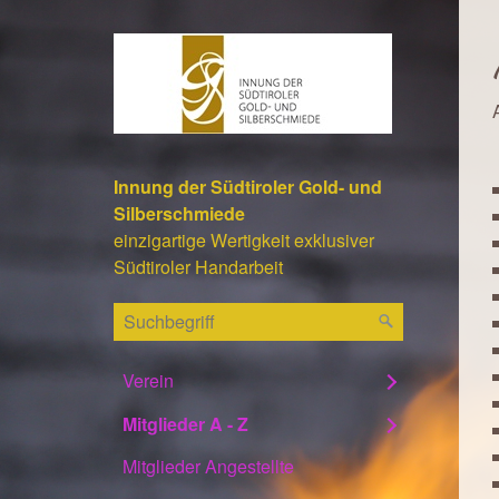
Innung der Südtiroler Gold- und
Silberschmiede
einzigartige Wertigkeit exklusiver
Südtiroler Handarbeit
Verein
Mitglieder A - Z
Mitglieder Angestellte