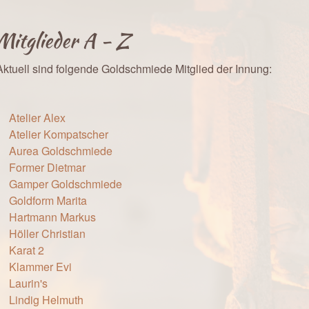
Mitglieder A - Z
Aktuell sind folgende Goldschmiede Mitglied der Innung:
Atelier Alex
Atelier Kompatscher
Aurea Goldschmiede
Former Dietmar
Gamper Goldschmiede
Goldform Marita
Hartmann Markus
Höller Christian
Karat 2
Klammer Evi
Laurin's
Lindig Helmuth