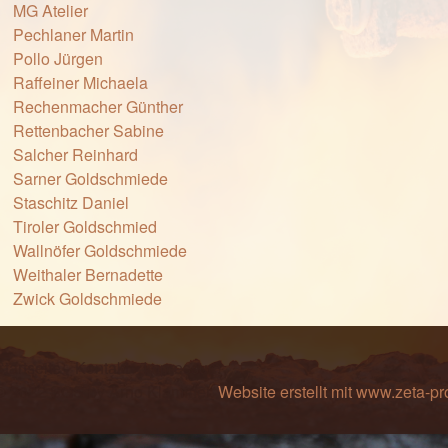
MG Atelier
Pechlaner Martin
Pollo Jürgen
Raffeiner Michaela
Rechenmacher Günther
Rettenbacher Sabine
Salcher Reinhard
Sarner Goldschmiede
Staschitz Daniel
Tiroler Goldschmied
Wallnöfer Goldschmiede
Weithaler Bernadette
Zwick Goldschmiede
Startseite
Kontakt
Impressum
© 2022 SGS by Arno Klammer.
Website erstellt mit www.zeta-p