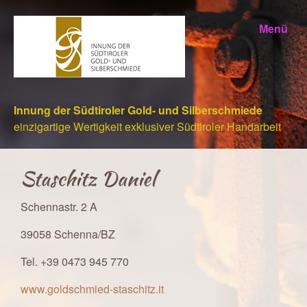
Menü
Innung der Südtiroler Gold- und Silberschmiede
einzigartige Wertigkeit exklusiver Südtiroler Handarbeit
Staschitz Daniel
Schennastr. 2 A
39058 Schenna/BZ
Tel. +39 0473 945 770
www.goldschmied-staschitz.it