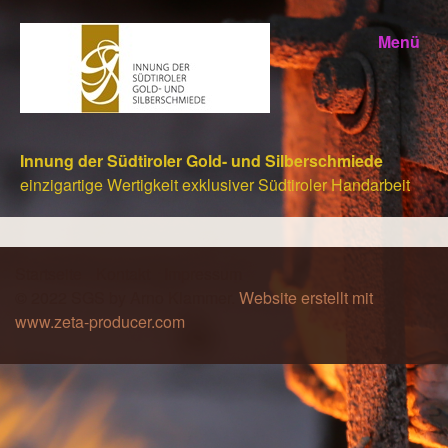
Menü
Innung der Südtiroler Gold- und Silberschmiede
einzigartige Wertigkeit exklusiver Südtiroler Handarbeit
Startseite
Kontakt
Impressum
© 2022 SGS by Arno Klammer.
Website erstellt mit
www.zeta-producer.com